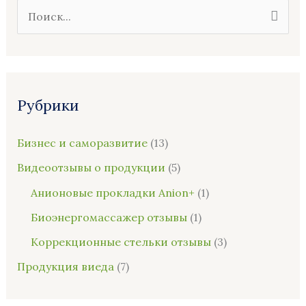
П
о
и
с
Рубрики
к
:
Бизнес и саморазвитие
(13)
Видеоотзывы о продукции
(5)
Анионовые прокладки Anion+
(1)
Биоэнергомассажер отзывы
(1)
Коррекционные стельки отзывы
(3)
Продукция виеда
(7)