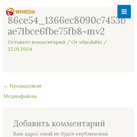
Перейти
MAI
к
86ce54_1366ec8090c7453b
ME
содержимому
ae71bce6fbe75fb8~mv2
Оставьте комментарий
/ От
whiedabiz
/
25.01.2024
←
Предыдущая
Медиафайлы
Добавить комментарий
Ваш адрес email не будет опубликован.