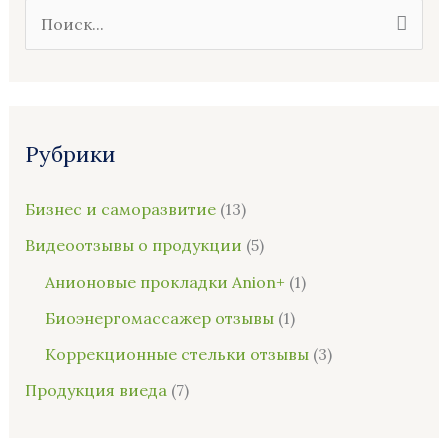
П
о
и
с
Рубрики
к
:
Бизнес и саморазвитие
(13)
Видеоотзывы о продукции
(5)
Анионовые прокладки Anion+
(1)
Биоэнергомассажер отзывы
(1)
Коррекционные стельки отзывы
(3)
Продукция виеда
(7)