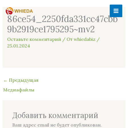
Перейти
MAI
к
86ce54_2250fda331cc47cbb
ME
содержимому
9b2919ce1795295~mv2
Оставьте комментарий
/ От
whiedabiz
/
25.01.2024
←
Предыдущая
Медиафайлы
Добавить комментарий
Ваш адрес email не будет опубликован.