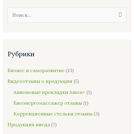
П
о
и
с
Рубрики
к
:
Бизнес и саморазвитие
(13)
Видеоотзывы о продукции
(5)
Анионовые прокладки Anion+
(1)
Биоэнергомассажер отзывы
(1)
Коррекционные стельки отзывы
(3)
Продукция виеда
(7)