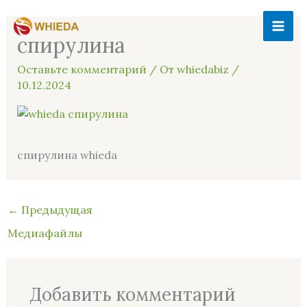
Перейти
MAI
к
спирулина
ME
содержимому
Оставьте комментарий
/ От
whiedabiz
/
10.12.2024
спирулина whieda
←
Предыдущая
Медиафайлы
Добавить комментарий