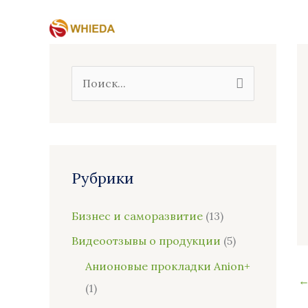
Перейти
к
содержимому
П
о
и
с
к
Рубрики
:
Бизнес и саморазвитие
(13)
Видеоотзывы о продукции
(5)
Анионовые прокладки Anion+
(1)