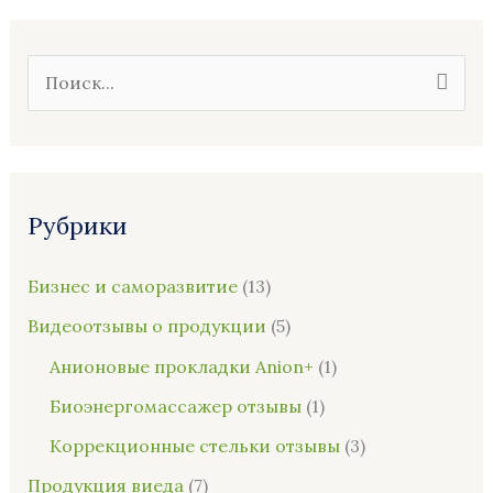
П
о
и
с
Рубрики
к
:
Бизнес и саморазвитие
(13)
Видеоотзывы о продукции
(5)
Анионовые прокладки Anion+
(1)
Биоэнергомассажер отзывы
(1)
Коррекционные стельки отзывы
(3)
Продукция виеда
(7)