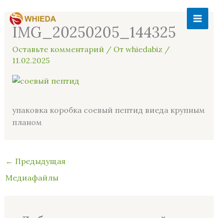
Перейти
MAI
к
IMG_20250205_144325
ME
содержимому
Оставьте комментарий
/ От
whiedabiz
/
11.02.2025
упаковка коробка соевый пептид виеда крупным
планом
←
Предыдущая
Медиафайлы