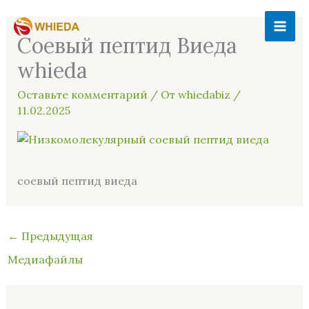
Перейти
MAI
к
Соевый пептид Виеда
ME
содержимому
whieda
Оставьте комментарий
/ От
whiedabiz
/
11.02.2025
соевый пептид виеда
←
Предыдущая
Медиафайлы