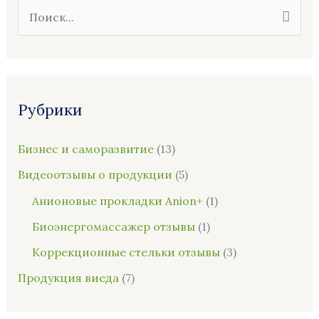
П
о
и
с
Рубрики
к
:
Бизнес и саморазвитие
(13)
Видеоотзывы о продукции
(5)
Анионовые прокладки Anion+
(1)
Биоэнергомассажер отзывы
(1)
Коррекционные стельки отзывы
(3)
Продукция виеда
(7)