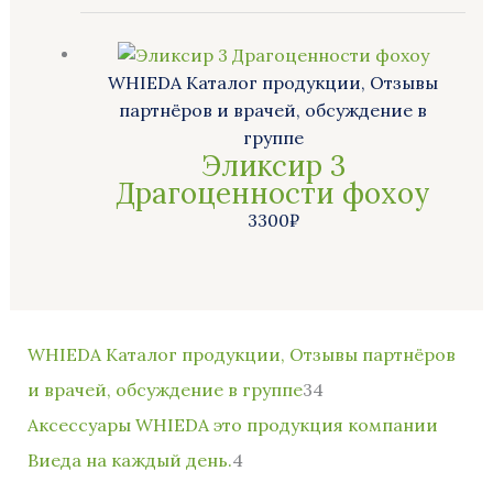
WHIEDA Каталог продукции, Отзывы
партнёров и врачей, обсуждение в
группе
Эликсир 3
Драгоценности фохоу
3300
₽
1
2
1
2
4
3
5
2
5
5
4
2
2
3
WHIEDA Каталог продукции, Отзывы партнёров
6
т
т
т
т
т
т
т
т
т
т
т
т
4
и врачей, обсуждение в группе
34
т
о
о
о
о
о
о
о
о
о
о
о
о
т
Аксессуары WHIEDA это продукция компании
о
в
в
в
в
в
в
в
в
в
в
в
в
о
Виеда на каждый день.
4