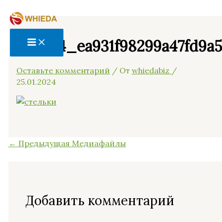
Перейти
Название*
Email*
Сайт
П
MAIN
MENU
к
о
содержимому
и
86ce54_ea931f98299a47fd9a
с
Оставьте комментарий
/ От
whiedabiz
/
к
25.01.2024
:
←
Предыдущая Медиафайлы
Добавить комментарий