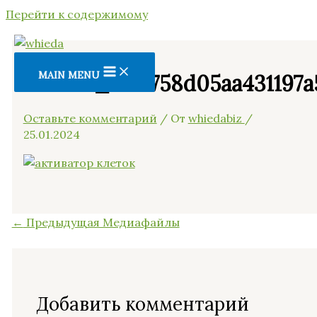
Перейти к содержимому
MAIN MENU
86ce54_72f2758d05aa431197a
Оставьте комментарий
/ От
whiedabiz
/
25.01.2024
←
Предыдущая Медиафайлы
Добавить комментарий