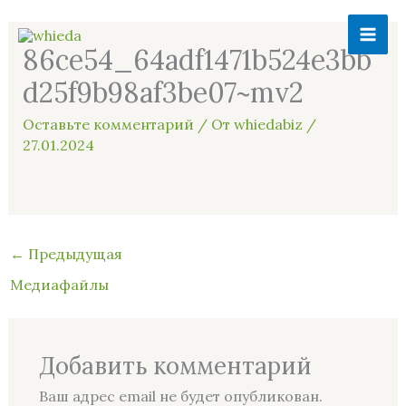
Перейти
MAI
к
86ce54_64adf1471b524e3bb
ME
содержимому
d25f9b98af3be07~mv2
Оставьте комментарий
/ От
whiedabiz
/
27.01.2024
←
Предыдущая
Медиафайлы
Добавить комментарий
Ваш адрес email не будет опубликован.