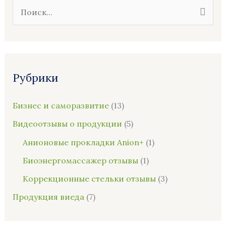
П
о
и
с
Рубрики
к
:
Бизнес и саморазвитие
(13)
Видеоотзывы о продукции
(5)
Анионовые прокладки Anion+
(1)
Биоэнергомассажер отзывы
(1)
Коррекционные стельки отзывы
(3)
Продукция виеда
(7)