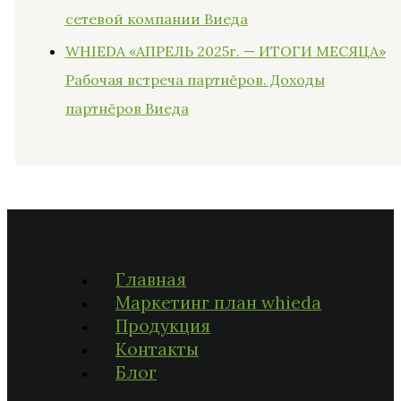
сетевой компании Виеда
WHIEDA «АПРЕЛЬ 2025г. — ИТОГИ МЕСЯЦА»
Рабочая встреча партнёров. Доходы
партнёров Виеда
Главная
Маркетинг план whieda
Продукция
Контакты
Блог