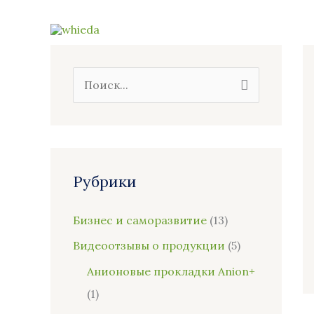
Перейти
к
содержимому
П
о
и
с
к
Рубрики
:
Бизнес и саморазвитие
(13)
Видеоотзывы о продукции
(5)
Анионовые прокладки Anion+
(1)